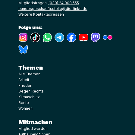
Mitgliedsfragen:
(030) 24 009 555
bundesgeschaeftsstelle@die-linke.de
Weitere Kontaktadressen
Folge uns:
(Link öffnet ein neues Fenster)
(Link öffnet ein neues Fenster)
(Link öffnet ein neues Fenster)
(Link öffnet ein neues Fenster)
(Link öffnet ein neues Fenster)
(Link öffnet ein neues Fe
(Link öffnet ein n
(Link öffne
(Link öffnet ein neues Fenster)
Themen
Alle Themen
Arbeit
Frieden
Gegen Rechts
Klimaschutz
Rente
Wohnen
Mitmachen
Mitglied werden
Aufbauheld*innen