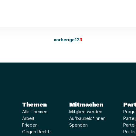
vorherige
1
2
3
Themen
Mitmachen
Part
Alle Themen
Mitglied werden
Progr
Arbeit
Aufbauheld*innen
Parte
Frieden
Spenden
Parte
Gegen Rechts
Politi