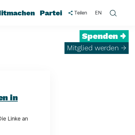
itmachen
Partei
Teilen
EN
Spenden →
Mitglied werden →
en in
Die Linke an