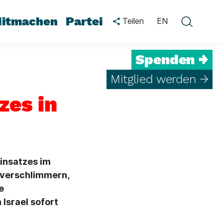
itmachen
Partei
Teilen
EN
Spenden →
Mitglied werden →
zes in
insatzes im
 verschlimmern,
e
Israel sofort