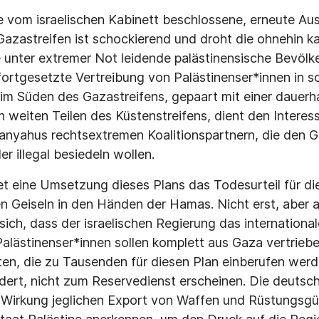
e vom israelischen Kabinett beschlossene, erneute A
 Gazastreifen ist schockierend und droht die ohnehin k
 unter extremer Not leidende palästinensische Bevölk
fortgesetzte Vertreibung von Palästinenser*innen in 
im Süden des Gazastreifens, gepaart mit einer dauerh
n weiten Teilen des Küstenstreifens, dient den Interes
anyahus rechtsextremen Koalitionspartnern, die den G
der illegal besiedeln wollen.
et eine Umsetzung dieses Plans das Todesurteil für di
en Geiseln in den Händen der Hamas. Nicht erst, aber 
sich, dass der israelischen Regierung das internationa
Palästinenser*innen sollen komplett aus Gaza vertrie
sten, die zu Tausenden für diesen Plan einberufen werd
rdert, nicht zum Reservedienst erscheinen. Die deuts
 Wirkung jeglichen Export von Waffen und Rüstungsgüt