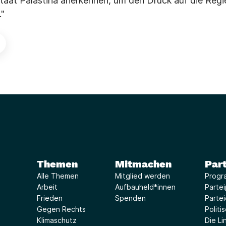
Staat Palästina anerkennen, um den Druck auf die Reg
."
Themen
Mitmachen
Part
Alle Themen
Mitglied werden
Progr
Arbeit
Aufbauheld*innen
Parte
Frieden
Spenden
Parte
Gegen Rechts
Politi
Klimaschutz
Die Lin