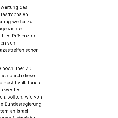
usweitung des
atastrophalen
erung weiter zu
sogenannte
aften Präsenz der
sen von
azastreifen schon
e noch über 20
auch durch diese
le Recht vollständig
ben werden.
en, sollten, wie von
che Bundesregierung
ern an Israel