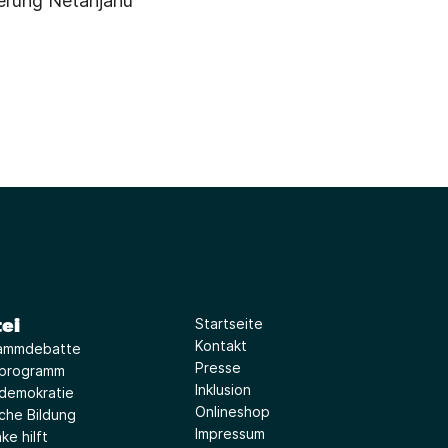
ierung Netanjahu
ei
Startseite
Kontakt
ammdebatte
Presse
iprogramm
Inklusion
idemokratie
Onlineshop
sche Bildung
Impressum
ke hilft