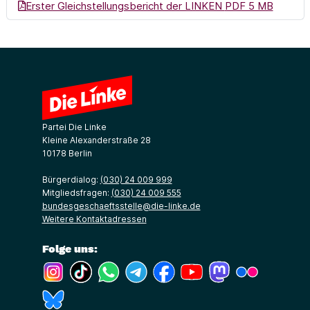
(Link ö
Erster Gleichstellungsbericht der LINKEN
PDF 5 MB
Partei Die Linke
Kleine Alexanderstraße 28
10178 Berlin
Bürgerdialog:
(030) 24 009 999
Mitgliedsfragen:
(030) 24 009 555
bundesgeschaeftsstelle@die-linke.de
Weitere Kontaktadressen
Folge uns:
(Link öffnet ein neues Fenster)
(Link öffnet ein neues Fenster)
(Link öffnet ein neues Fenster)
(Link öffnet ein neues Fenster)
(Link öffnet ein neues Fenster)
(Link öffnet ein neues Fe
(Link öffnet ein n
(Link öffne
(Link öffnet ein neues Fenster)