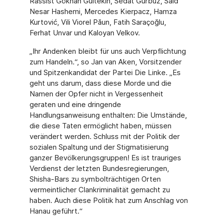
Rassist Gökhan Gültekin, Sedat Gürbüz, Said
Nesar Hashemi, Mercedes Kierpacz, Hamza
Kurtović, Vili Viorel Păun, Fatih Saraçoğlu,
Ferhat Unvar und Kaloyan Velkov.
„Ihr Andenken bleibt für uns auch Verpflichtung
zum Handeln.“, so Jan van Aken, Vorsitzender
und Spitzenkandidat der Partei Die Linke. „Es
geht uns darum, dass diese Morde und die
Namen der Opfer nicht in Vergessenheit
geraten und eine dringende
Handlungsanweisung enthalten: Die Umstände,
die diese Taten ermöglicht haben, müssen
verändert werden. Schluss mit der Politik der
sozialen Spaltung und der Stigmatisierung
ganzer Bevölkerungsgruppen! Es ist trauriges
Verdienst der letzten Bundesregierungen,
Shisha-Bars zu symbolträchtigen Orten
vermeintlicher Clankriminalität gemacht zu
haben. Auch diese Politik hat zum Anschlag von
Hanau geführt.“