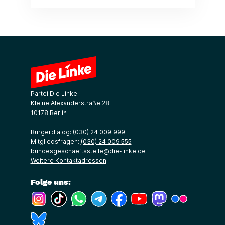
Partei Die Linke
Kleine Alexanderstraße 28
10178 Berlin
Bürgerdialog:
(030) 24 009 999
Mitgliedsfragen:
(030) 24 009 555
bundesgeschaeftsstelle@die-linke.de
Weitere Kontaktadressen
Folge uns:
(Link öffnet ein neues Fenster)
(Link öffnet ein neues Fenster)
(Link öffnet ein neues Fenster)
(Link öffnet ein neues Fenster)
(Link öffnet ein neues Fenster)
(Link öffnet ein neues Fe
(Link öffnet ein n
(Link öffne
(Link öffnet ein neues Fenster)