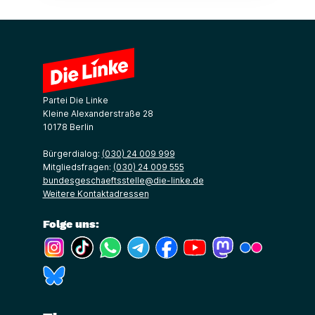
Partei Die Linke
Kleine Alexanderstraße 28
10178 Berlin
Bürgerdialog:
(030) 24 009 999
Mitgliedsfragen:
(030) 24 009 555
bundesgeschaeftsstelle@die-linke.de
Weitere Kontaktadressen
Folge uns:
(Link öffnet ein neues Fenster)
(Link öffnet ein neues Fenster)
(Link öffnet ein neues Fenster)
(Link öffnet ein neues Fenster)
(Link öffnet ein neues Fenster)
(Link öffnet ein neues Fe
(Link öffnet ein n
(Link öffne
(Link öffnet ein neues Fenster)