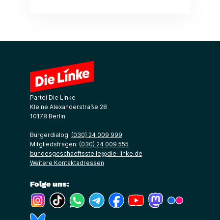
Partei Die Linke
Kleine Alexanderstraße 28
10178 Berlin
Bürgerdialog:
(030) 24 009 999
Mitgliedsfragen:
(030) 24 009 555
bundesgeschaeftsstelle@die-linke.de
Weitere Kontaktadressen
Folge uns:
(Link öffnet ein neues Fenster)
(Link öffnet ein neues Fenster)
(Link öffnet ein neues Fenster)
(Link öffnet ein neues Fenster)
(Link öffnet ein neues Fenster)
(Link öffnet ein neues Fe
(Link öffnet ein n
(Link öffne
(Link öffnet ein neues Fenster)