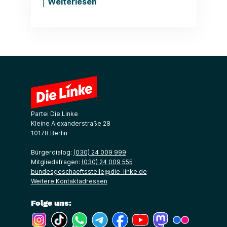
Weiterlesen
Partei Die Linke
Kleine Alexanderstraße 28
10178 Berlin
Bürgerdialog:
(030) 24 009 999
Mitgliedsfragen:
(030) 24 009 555
bundesgeschaeftsstelle@die-linke.de
Weitere Kontaktadressen
Folge uns:
(Link öffnet ein neues Fenster)
(Link öffnet ein neues Fenster)
(Link öffnet ein neues Fenster)
(Link öffnet ein neues Fenster)
(Link öffnet ein neues Fenster)
(Link öffnet ein neues Fe
(Link öffnet ein n
(Link öffne