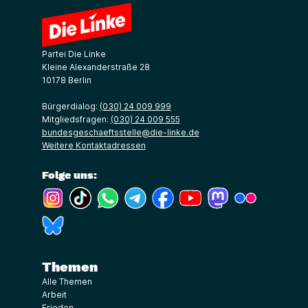
Partei Die Linke
Kleine Alexanderstraße 28
10178 Berlin
Bürgerdialog:
(030) 24 009 999
Mitgliedsfragen:
(030) 24 009 555
bundesgeschaeftsstelle@die-linke.de
Weitere Kontaktadressen
Folge uns:
(Link öffnet ein neues Fenster)
(Link öffnet ein neues Fenster)
(Link öffnet ein neues Fenster)
(Link öffnet ein neues Fenster)
(Link öffnet ein neues Fenster)
(Link öffnet ein neues Fe
(Link öffnet ein n
(Link öffne
(Link öffnet ein neues Fenster)
Themen
Alle Themen
Arbeit
Frieden