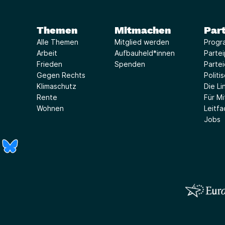
Themen
Mitmachen
Part
Alle Themen
Mitglied werden
Progr
Arbeit
Aufbauheld*innen
Parte
Frieden
Spenden
Parte
Gegen Rechts
Politi
Klimaschutz
Die Lin
Rente
Für Mi
Wohnen
Leitf
Jobs
r)
Fenster)
neues Fenster)
t ein neues Fenster)
 öffnet ein neues Fenster)
(Link öffnet ein neues Fenster)
(Link öffnet ein neues Fenster)