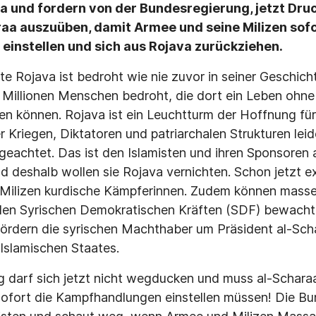
a und fordern von der Bundesregierung, jetzt Druc
raa auszuüben, damit Armee und seine Milizen sofo
instellen und sich aus Rojava zurückziehen.
te Rojava ist bedroht wie nie zuvor in seiner Geschich
 Millionen Menschen bedroht, die dort ein Leben ohn
 können. Rojava ist ein Leuchtturm der Hoffnung für
r Kriegen, Diktatoren und patriarchalen Strukturen lei
geachtet. Das ist den Islamisten und ihren Sponsoren
d deshalb wollen sie Rojava vernichten. Schon jetzt e
-Milizen kurdische Kämpferinnen. Zudem können mass
den Syrischen Demokratischen Kräften (SDF) bewach
ördern die syrischen Machthaber um Präsident al-Sch
Islamischen Staates.
 darf sich jetzt nicht wegducken und muss al-Schara
sofort die Kampfhandlungen einstellen müssen! Die B