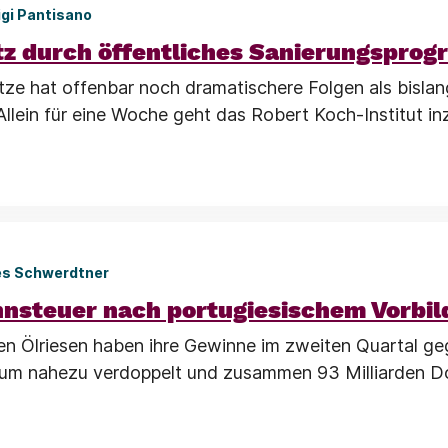
igi Pantisano
tz durch öffentliches Sanierungspro
tze hat offenbar noch dramatischere Folgen als bislan
lein für eine Woche geht das Robert Koch-Institut i
es Schwerdtner
nsteuer nach portugiesischem Vorbil
en Ölriesen haben ihre Gewinne im zweiten Quartal g
aum nahezu verdoppelt und zusammen 93 Milliarden Do