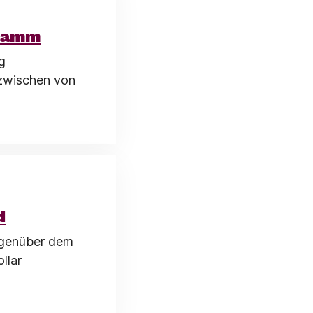
gramm
g
nzwischen von
d
egenüber dem
llar