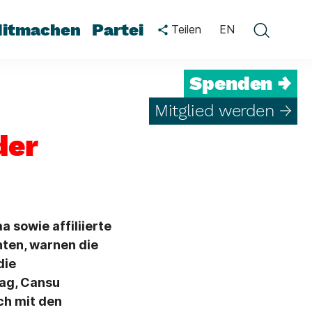
itmachen
Partei
Teilen
EN
Spenden →
Mitglied werden →
der
 sowie affiliierte
hten, warnen die
die
tag, Cansu
ch mit den