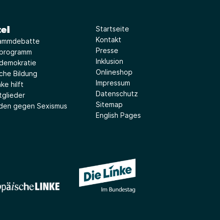
ei
Startseite
Kontakt
ammdebatte
Presse
iprogramm
Inklusion
idemokratie
Onlineshop
sche Bildung
Impressum
ke hilft
Datenschutz
tglieder
Sitemap
aden gegen Sexismus
English Pages
(Link öffnet ein neues Fe
(Link öffnet ein neues Fenster)