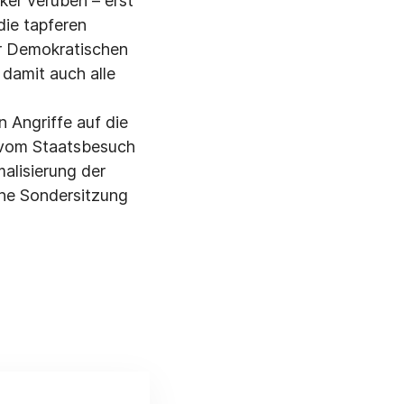
ker verüben – erst
die tapferen
er Demokratischen
damit auch alle
n Angriffe auf die
l vom Staatsbesuch
alisierung der
ne Sondersitzung