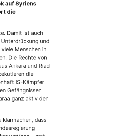
k auf Syriens
rt die
te. Damit ist auch
e Unterdrückung und
 viele Menschen in
den. Die Rechte von
 aus Ankara und Riad
xekutieren die
enhaft IS-Kämpfer
ten Gefängnissen
araa ganz aktiv den
a klarmachen, dass
undesregierung