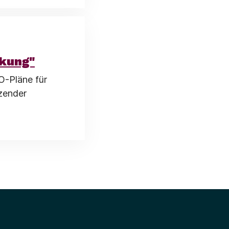
ckung"
O-Pläne für
zender