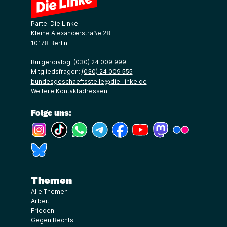
Partei Die Linke
Kleine Alexanderstraße 28
10178 Berlin
Bürgerdialog:
(030) 24 009 999
Mitgliedsfragen:
(030) 24 009 555
bundesgeschaeftsstelle@die-linke.de
Weitere Kontaktadressen
Folge uns:
(Link öffnet ein neues Fenster)
(Link öffnet ein neues Fenster)
(Link öffnet ein neues Fenster)
(Link öffnet ein neues Fenster)
(Link öffnet ein neues Fenster)
(Link öffnet ein neues Fe
(Link öffnet ein n
(Link öffne
(Link öffnet ein neues Fenster)
Themen
Alle Themen
Arbeit
Frieden
Gegen Rechts