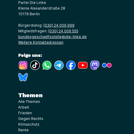
Partei Die Linke
Kleine Alexanderstraße 28
10178 Berlin
Bürgerdialog:
(030) 24 009 999
Mitgliedsfragen:
(030) 24 009 555
bundesgeschaeftsstelle@die-linke.de
Weitere Kontaktadressen
Folge uns:
(Link öffnet ein neues Fenster)
(Link öffnet ein neues Fenster)
(Link öffnet ein neues Fenster)
(Link öffnet ein neues Fenster)
(Link öffnet ein neues Fenster)
(Link öffnet ein neues Fe
(Link öffnet ein n
(Link öffne
(Link öffnet ein neues Fenster)
Themen
Alle Themen
Arbeit
Frieden
Gegen Rechts
Klimaschutz
Rente