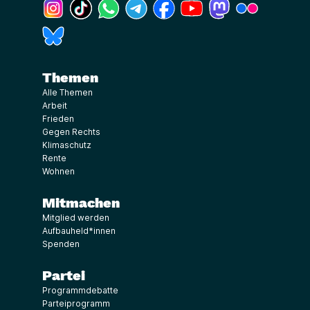
(Link öffnet ein neues Fenster)
(Link öffnet ein neues Fenster)
(Link öffnet ein neues Fenster)
(Link öffnet ein neues Fenster)
(Link öffnet ein neues Fenster)
(Link öffnet ein neues Fe
(Link öffnet ein n
(Link öffne
(Link öffnet ein neues Fenster)
Themen
Alle Themen
Arbeit
Frieden
Gegen Rechts
Klimaschutz
Rente
Wohnen
Mitmachen
Mitglied werden
Aufbauheld*innen
Spenden
Partei
Programmdebatte
Parteiprogramm