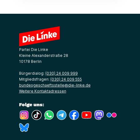
Partei Die Linke
Kleine Alexanderstraße 28
10178 Berlin
Bürgerdialog:
(030) 24 009 999
Mitgliedsfragen:
(030) 24 009 555
bundesgeschaeftsstelle@die-linke.de
Weitere Kontaktadressen
Folge uns:
(Link öffnet ein neues Fenster)
(Link öffnet ein neues Fenster)
(Link öffnet ein neues Fenster)
(Link öffnet ein neues Fenster)
(Link öffnet ein neues Fenster)
(Link öffnet ein neues Fe
(Link öffnet ein n
(Link öffne
(Link öffnet ein neues Fenster)