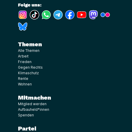
Folge uns:
(Link öffnet ein neues Fenster)
(Link öffnet ein neues Fenster)
(Link öffnet ein neues Fenster)
(Link öffnet ein neues Fenster)
(Link öffnet ein neues Fenster)
(Link öffnet ein neues Fe
(Link öffnet ein n
(Link öffne
(Link öffnet ein neues Fenster)
Themen
Alle Themen
Arbeit
Frieden
Gegen Rechts
Klimaschutz
Rente
Wohnen
Mitmachen
Mitglied werden
Aufbauheld*innen
Spenden
Partei