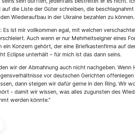
 seins sein dürften, jedenfalls bestreitet er es nicht. 
l auf die Liste der Güter schreiben, die beschlagnahmt
den Wiederaufbau in der Ukraine bezahlen zu können.
: Es ist mir vollkommen egal, mit welchen verschachte
rschleiert. Auch wenn er nur Mehrheitseigner eines Fo
 ein Konzern gehört, der eine Briefkastenfirma auf d
ht Eclipse unterhält – für mich ist das dann seins.
en wir der Abmahnung auch nicht nachgeben. Wenn 
ensverhältnisse vor deutschen Gerichten offenlegen w
ssen, dann steigen wir dafür gerne in den Ring. Wir wo
ört - damit wir wissen, was alles zugunsten des Wie
hmt werden könnte.”