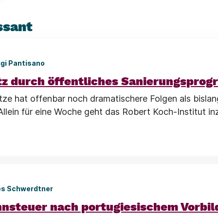
ssant
igi Pantisano
tz durch öffentliches Sanierungspro
tze hat offenbar noch dramatischere Folgen als bislan
lein für eine Woche geht das Robert Koch-Institut i
es Schwerdtner
nsteuer nach portugiesischem Vorbil