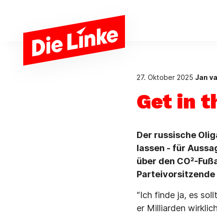
Zum Hauptinhalt springen
27. Oktober 2025
Jan v
Get in t
Der russische Oli
lassen - für Aussa
über den CO²-Fußab
Parteivorsitzende
“Ich finde ja, es so
er Milliarden wirkli