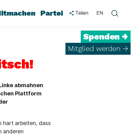
itmachen
Partei
Teilen
EN
Spenden →
Mitglied werden →
itsch!
 Linke abmahnen
ischen Plattform
der
o hart arbeiten, dass
an anderen