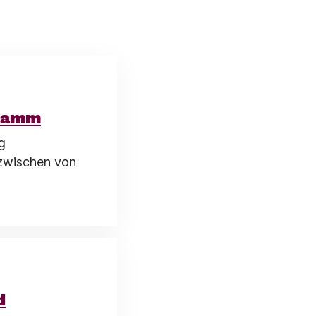
gramm
g
nzwischen von
d