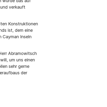
Ich würde das auf
 und verkauft
lten Konstruktionen
nds ist, dem eine
en Cayman Inseln
Herr Abramowitsch
ill, um uns einen
llen sehr gerne
deraufbaus der