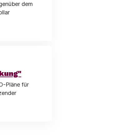
egenüber dem
llar
ckung"
O-Pläne für
zender