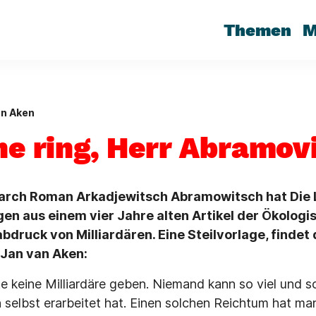
Themen
M
an Aken
he ring, Herr Abramov
garch Roman Arkadjewitsch Abramowitsch hat Die
gen aus einem vier Jahre alten Artikel der Ökolog
druck von Milliardären. Eine Steilvorlage, findet 
 Jan van Aken:
llte keine Milliardäre geben. Niemand kann so viel und s
ch selbst erarbeitet hat. Einen solchen Reichtum hat m