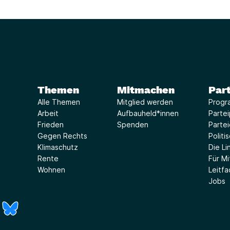
Themen
Mitmachen
Part
Alle Themen
Mitglied werden
Progr
Arbeit
Aufbauheld*innen
Parte
Frieden
Spenden
Parte
Gegen Rechts
Politi
Klimaschutz
Die Lin
Rente
Für Mi
Wohnen
Leitf
Jobs
r)
Fenster)
neues Fenster)
t ein neues Fenster)
 öffnet ein neues Fenster)
(Link öffnet ein neues Fenster)
(Link öffnet ein neues Fenster)