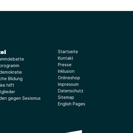
ei
Startseite
Kontakt
ammdebatte
Presse
iprogramm
Inklusion
idemokratie
Onlineshop
sche Bildung
Impressum
ke hilft
Datenschutz
tglieder
Sitemap
aden gegen Sexismus
English Pages
(Link öffnet ein neues Fe