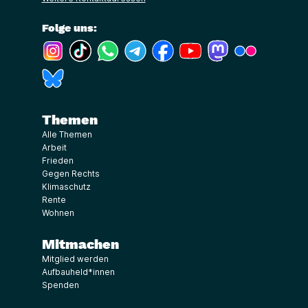
Folge uns:
(Link öffnet ein neues Fenster)
(Link öffnet ein neues Fenster)
(Link öffnet ein neues Fenster)
(Link öffnet ein neues Fenster)
(Link öffnet ein neues Fenster)
(Link öffnet ein neues Fe
(Link öffnet ein n
(Link öffne
(Link öffnet ein neues Fenster)
Themen
Alle Themen
Arbeit
Frieden
Gegen Rechts
Klimaschutz
Rente
Wohnen
Mitmachen
Mitglied werden
Aufbauheld*innen
Spenden