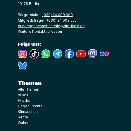
10178 Berlin
Bürgerdialog:
(030) 24 009 999
Mitgliedsfragen:
(030) 24 009 555
bundesgeschaeftsstelle@die-linke.de
Weitere Kontaktadressen
Folge uns:
(Link öffnet ein neues Fenster)
(Link öffnet ein neues Fenster)
(Link öffnet ein neues Fenster)
(Link öffnet ein neues Fenster)
(Link öffnet ein neues Fenster)
(Link öffnet ein neues Fe
(Link öffnet ein n
(Link öffne
(Link öffnet ein neues Fenster)
Themen
Alle Themen
Arbeit
Frieden
Gegen Rechts
Klimaschutz
Rente
Wohnen