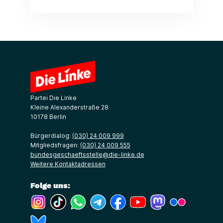
Partei Die Linke
Kleine Alexanderstraße 28
10178 Berlin
Bürgerdialog:
(030) 24 009 999
Mitgliedsfragen:
(030) 24 009 555
bundesgeschaeftsstelle@die-linke.de
Weitere Kontaktadressen
Folge uns:
(Link öffnet ein neues Fenster)
(Link öffnet ein neues Fenster)
(Link öffnet ein neues Fenster)
(Link öffnet ein neues Fenster)
(Link öffnet ein neues Fenster)
(Link öffnet ein neues Fe
(Link öffnet ein n
(Link öffne
(Link öffnet ein neues Fenster)