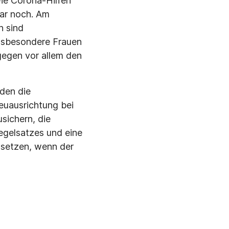
Die Corona-Hilfen
gar noch. Am
n sind
 insbesondere Frauen
egen vor allem den
 den die
euausrichtung bei
sichern, die
egelsatzes und eine
msetzen, wenn der