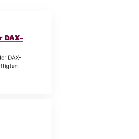
ür DAX-
der DAX-
ftigten