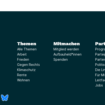
Themen
Mitmachen
Part
Alle Themen
Mitglied werden
Progr
Arbeit
Aufbauheld*innen
Parte
Frieden
Spenden
Parte
Gegen Rechts
Politi
Klimaschutz
Die Lin
Rente
Für Mi
Wohnen
Leitf
Jobs
r)
Fenster)
neues Fenster)
t ein neues Fenster)
 öffnet ein neues Fenster)
(Link öffnet ein neues Fenster)
(Link öffnet ein neues Fenster)