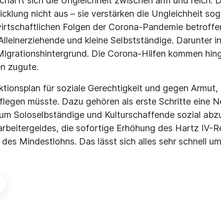
chärft sich die Ungleichheit zwischen arm und reich. 
icklung nicht aus – sie verstärken die Ungleichheit so
irtschaftlichen Folgen der Corona-Pandemie betroffe
, Alleinerziehende und kleine Selbstständige. Darunter
igrationshintergrund. Die Corona-Hilfen kommen hing
n zugute.
ktionsplan für soziale Gerechtigkeit und gegen Armut,
legen müsste. Dazu gehören als erste Schritte eine N
um Soloselbständige und Kulturschaffende sozial abzu
beitergeldes, die sofortige Erhöhung des Hartz IV-R
des Mindestlohns. Das lässt sich alles sehr schnell u