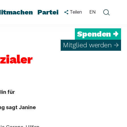
itmachen
Partei
Teilen
EN
Spenden →
Mitglied werden →
zialer
in für
ng sagt Janine