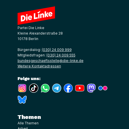
Partei Die Linke
Kleine Alexanderstraße 28
10178 Berlin
Bürgerdialog:
(030) 24 009 999
Mitgliedsfragen:
(030) 24 009 555
bundesgeschaeftsstelle@die-linke.de
Weitere Kontaktadressen
Folge uns:
(Link öffnet ein neues Fenster)
(Link öffnet ein neues Fenster)
(Link öffnet ein neues Fenster)
(Link öffnet ein neues Fenster)
(Link öffnet ein neues Fenster)
(Link öffnet ein neues Fe
(Link öffnet ein n
(Link öffne
(Link öffnet ein neues Fenster)
Themen
Alle Themen
Arbeit