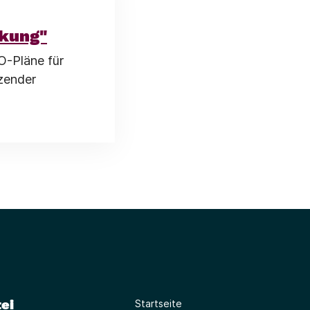
ckung"
O-Pläne für
zender
ei
Startseite