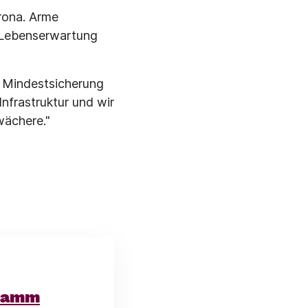
orona. Arme
 Lebenserwartung
e Mindestsicherung
Infrastruktur und wir
wächere."
gramm