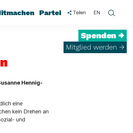
itmachen
Partei
Teilen
EN
Spenden →
Mitglied werden →
en
Susanne Hennig-
lich eine
uchen kein Drehen an
ozial- und