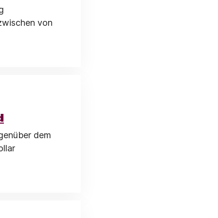
g
nzwischen von
d
egenüber dem
llar