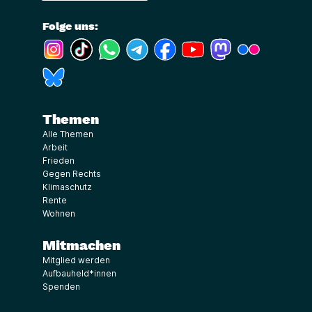
Folge uns:
(Link öffnet ein neues Fenster)
(Link öffnet ein neues Fenster)
(Link öffnet ein neues Fenster)
(Link öffnet ein neues Fenster)
(Link öffnet ein neues Fenster)
(Link öffnet ein neues Fe
(Link öffnet ein n
(Link öffne
(Link öffnet ein neues Fenster)
Themen
Alle Themen
Arbeit
Frieden
Gegen Rechts
Klimaschutz
Rente
Wohnen
Mitmachen
Mitglied werden
Aufbauheld*innen
Spenden