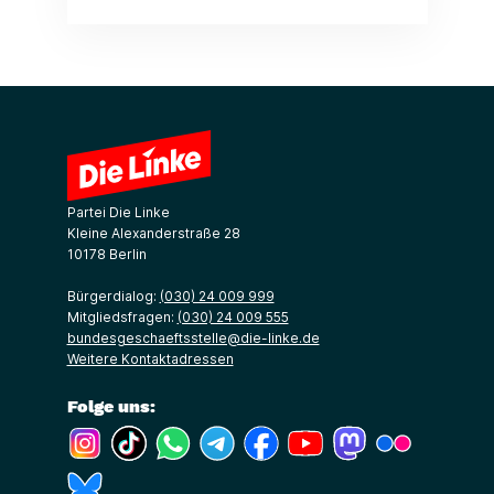
Partei Die Linke
Kleine Alexanderstraße 28
10178 Berlin
Bürgerdialog:
(030) 24 009 999
Mitgliedsfragen:
(030) 24 009 555
bundesgeschaeftsstelle@die-linke.de
Weitere Kontaktadressen
Folge uns:
(Link öffnet ein neues Fenster)
(Link öffnet ein neues Fenster)
(Link öffnet ein neues Fenster)
(Link öffnet ein neues Fenster)
(Link öffnet ein neues Fenster)
(Link öffnet ein neues Fe
(Link öffnet ein n
(Link öffne
(Link öffnet ein neues Fenster)