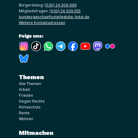
Bürgerdialog:
(030) 24 009 999
Mitgliedsfragen:
(030) 24 009 555
bundesgeschaeftsstelle@die-linke.de
Weitere Kontaktadressen
Folge uns:
(Link öffnet ein neues Fenster)
(Link öffnet ein neues Fenster)
(Link öffnet ein neues Fenster)
(Link öffnet ein neues Fenster)
(Link öffnet ein neues Fenster)
(Link öffnet ein neues Fe
(Link öffnet ein n
(Link öffne
(Link öffnet ein neues Fenster)
Themen
Alle Themen
Arbeit
Frieden
Gegen Rechts
Klimaschutz
Rente
Wohnen
Mitmachen