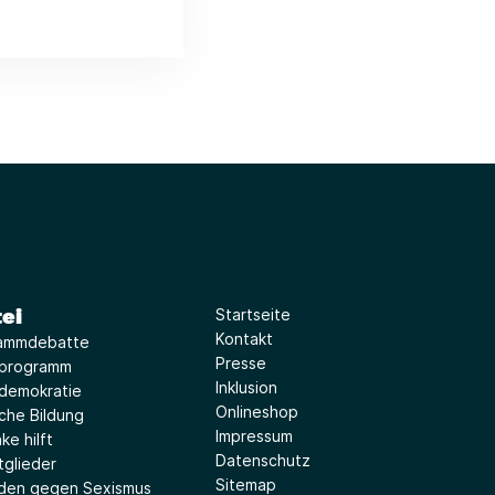
ei
Startseite
Kontakt
ammdebatte
Presse
iprogramm
Inklusion
idemokratie
Onlineshop
sche Bildung
Impressum
ke hilft
Datenschutz
tglieder
Sitemap
aden gegen Sexismus