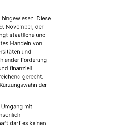
n hingewiesen. Diese
 9. November, der
ngt staatliche und
rtes Handeln von
rsitäten und
ehlender Förderung
nd finanziell
reichend gerecht.
 Kürzungswahn der
em Umgang mit
rsönlich
haft darf es keinen