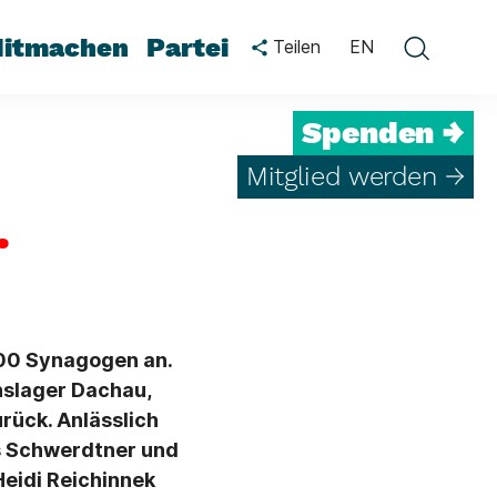
itmachen
Partei
Teilen
EN
Spenden →
Mitglied werden →
.
400 Synagogen an.
nslager Dachau,
rück. Anlässlich
es Schwerdtner und
Heidi Reichinnek