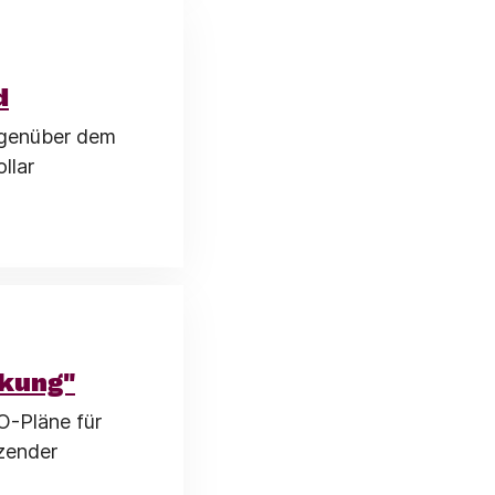
d
egenüber dem
llar
ckung"
O-Pläne für
zender