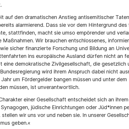
.
it auf den dramatischen Anstieg antisemitischer Tate
 bereits alarmierend. Dass sie vor dem Hintergrund des
e, stattfinden, macht sie umso empörender und verla
che Maßnahmen. Wir brauchen entschlossenes, informie
ie sicher finanzierte Forschung und Bildung an Unive
tenfahrten ins europäische Ausland dürfen nicht an f
t eine demokratische Zivilgesellschaft, die gesetzlich u
e Bundesregierung wird ihrem Anspruch dabei nicht aus
s Jahr um Fördergelder bangen müssen und unter dem
den müssen, ist unverantwortlich.
harakter einer Gesellschaft entscheidet sich an ihr
Synagogen, jüdische Einrichtungen oder Jüd*innen pe
stellen wir uns vor und neben sie. In unserer Gesellsc
ismus geben.«