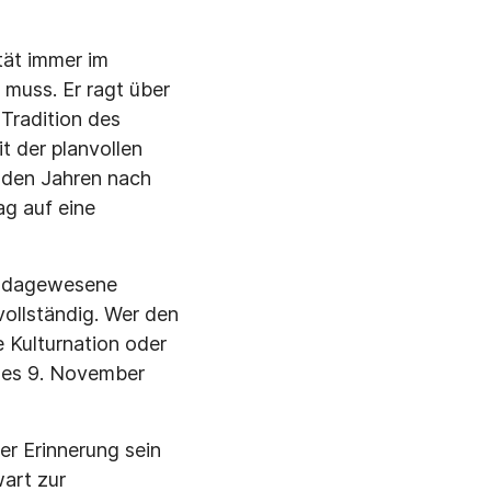
tät immer im
 muss. Er ragt über
 Tradition des
t der planvollen
 den Jahren nach
g auf eine
ie dagewesene
vollständig. Wer den
e Kulturnation oder
 des 9. November
er Erinnerung sein
art zur