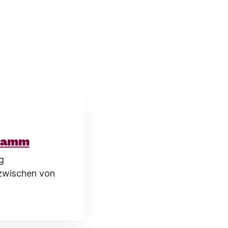
gramm
g
nzwischen von