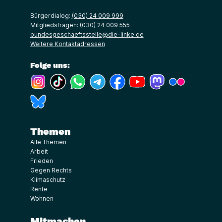
Bürgerdialog:
(030) 24 009 999
Mitgliedsfragen:
(030) 24 009 555
bundesgeschaeftsstelle@die-linke.de
Weitere Kontaktadressen
Folge uns:
(Link öffnet ein neues Fenster)
(Link öffnet ein neues Fenster)
(Link öffnet ein neues Fenster)
(Link öffnet ein neues Fenster)
(Link öffnet ein neues Fenster)
(Link öffnet ein neues Fe
(Link öffnet ein n
(Link öffne
(Link öffnet ein neues Fenster)
Themen
Alle Themen
Arbeit
Frieden
Gegen Rechts
Klimaschutz
Rente
Wohnen
Mitmachen