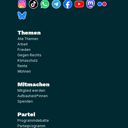
(Link öffnet ein neues Fenster)
(Link öffnet ein neues Fenster)
(Link öffnet ein neues Fenster)
(Link öffnet ein neues Fenster)
(Link öffnet ein neues Fenster)
(Link öffnet ein neues Fe
(Link öffnet ein n
(Link öffne
(Link öffnet ein neues Fenster)
Themen
Alle Themen
Arbeit
Frieden
Gegen Rechts
Klimaschutz
Rente
Wohnen
Mitmachen
Mitglied werden
Aufbauheld*innen
Spenden
Partei
Programmdebatte
Parteiprogramm