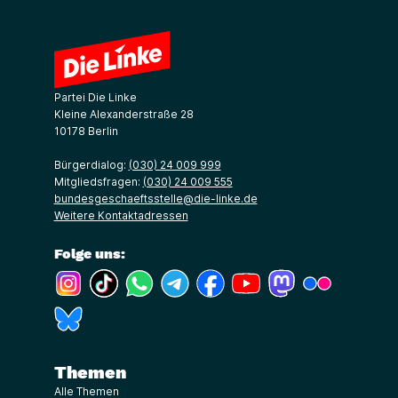
Partei Die Linke
Kleine Alexanderstraße 28
10178 Berlin
Bürgerdialog:
(030) 24 009 999
Mitgliedsfragen:
(030) 24 009 555
bundesgeschaeftsstelle@die-linke.de
Weitere Kontaktadressen
Folge uns:
(Link öffnet ein neues Fenster)
(Link öffnet ein neues Fenster)
(Link öffnet ein neues Fenster)
(Link öffnet ein neues Fenster)
(Link öffnet ein neues Fenster)
(Link öffnet ein neues Fe
(Link öffnet ein n
(Link öffne
(Link öffnet ein neues Fenster)
Themen
Alle Themen