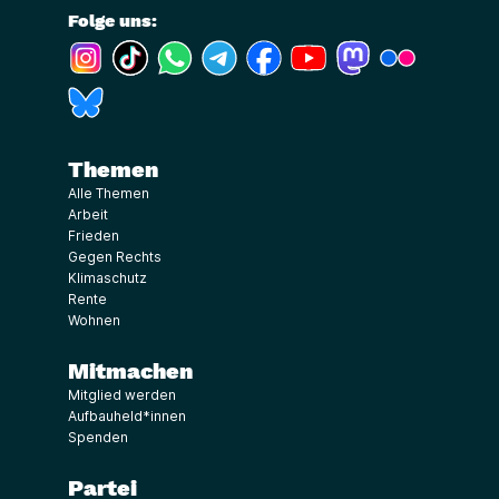
Folge uns:
(Link öffnet ein neues Fenster)
(Link öffnet ein neues Fenster)
(Link öffnet ein neues Fenster)
(Link öffnet ein neues Fenster)
(Link öffnet ein neues Fenster)
(Link öffnet ein neues Fe
(Link öffnet ein n
(Link öffne
(Link öffnet ein neues Fenster)
Themen
Alle Themen
Arbeit
Frieden
Gegen Rechts
Klimaschutz
Rente
Wohnen
Mitmachen
Mitglied werden
Aufbauheld*innen
Spenden
Partei