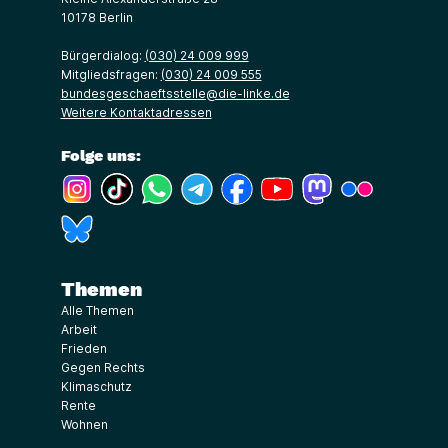
10178 Berlin
Bürgerdialog:
(030) 24 009 999
Mitgliedsfragen:
(030) 24 009 555
bundesgeschaeftsstelle@die-linke.de
Weitere Kontaktadressen
Folge uns:
(Link öffnet ein neues Fenster)
(Link öffnet ein neues Fenster)
(Link öffnet ein neues Fenster)
(Link öffnet ein neues Fenster)
(Link öffnet ein neues Fenster)
(Link öffnet ein neues Fe
(Link öffnet ein n
(Link öffne
(Link öffnet ein neues Fenster)
Themen
Alle Themen
Arbeit
Frieden
Gegen Rechts
Klimaschutz
Rente
Wohnen