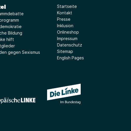
ei
Startseite
Kontakt
ammdebatte
Presse
iprogramm
Inklusion
idemokratie
Onlineshop
sche Bildung
Impressum
ke hilft
Datenschutz
tglieder
Sitemap
aden gegen Sexismus
English Pages
(Link öffnet ein neues Fe
(Link öffnet ein neues Fenster)