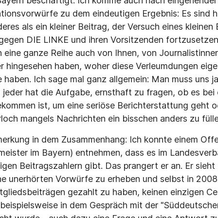
ayern beschäftigt. Ich komme auch nach eingehender
ionsvorwürfe zu dem eindeutigen Ergebnis: Es sind h
deres als ein kleiner Beitrag, der Versuch eines kleinen 
egen DIE LINKE und ihren Vorsitzenden fortzusetzen. 
n eine ganze Reihe auch von Ihnen, von Journalistinnen
er hingesehen haben, woher diese Verleumdungen eige
 haben. Ich sage mal ganz allgemein: Man muss uns ja 
, jeder hat die Aufgabe, ernsthaft zu fragen, ob es be
ommen ist, um eine seriöse Berichterstattung geht od
och mangels Nachrichten ein bisschen anders zu fülle
merkung in dem Zusammenhang: Ich konnte einem Offe
eister im Bayern) entnehmen, dass es im Landesverb
en Beitragszahlern gibt. Das prangert er an. Er sieht 
he unerhörten Vorwürfe zu erheben und selbst in 200
tgliedsbeiträgen gezahlt zu haben, keinen einzigen Ce
- beispielsweise in dem Gespräch mit der "Süddeutsche