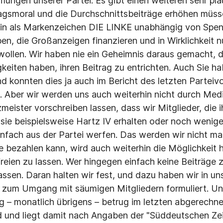
ömungen unserer Partei. Es gibt einen weiteren sehr pl
agsmoral und die Durchschnittsbeiträge erhöhen müss
hin als Markenzeichen DIE LINKE unabhängig von Spe
n, die Großanzeigen finanzieren und in Wirklichkeit nu
ollen. Wir haben nie ein Geheimnis daraus gemacht, da
gkeiten haben, ihren Beitrag zu entrichten. Auch Sie h
nd konnten dies ja auch im Bericht des letzten Partei
. Aber wir werden uns auch weiterhin nicht durch Med
ister vorschreiben lassen, dass wir Mitglieder, die i
 sie beispielsweise Hartz IV erhalten oder noch wenige
nfach aus der Partei werfen. Das werden wir nicht ma
e bezahlen kann, wird auch weiterhin die Möglichkeit 
reien zu lassen. Wer hingegen einfach keine Beiträge z
lassen. Daran halten wir fest, und dazu haben wir in u
n zum Umgang mit säumigen Mitgliedern formuliert. Un
g – monatlich übrigens – betrug im letzten abgerechn
ed und liegt damit nach Angaben der "Süddeutschen Ze