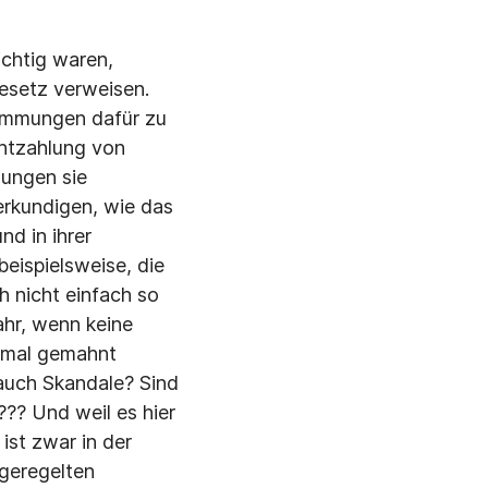
ichtig waren,
esetz verweisen.
stimmungen dafür zu
chtzahlung von
zungen sie
erkundigen, wie das
nd in ihrer
eispielsweise, die
ch nicht einfach so
hr, wenn keine
eimal gemahnt
auch Skandale? Sind
??? Und weil es hier
ist zwar in der
 geregelten