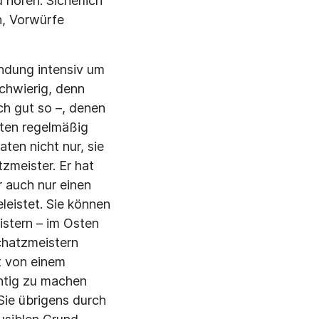
hören. Sicherlich
n, Vorwürfe
ündung intensiv um
chwierig, denn
ch gut so –, denen
aten regelmäßig
en nicht nur, sie
zmeister. Er hat
r auch nur einen
eleistet. Sie können
istern – im Osten
chatzmeistern
t von einem
chtig zu machen
Sie übrigens durch