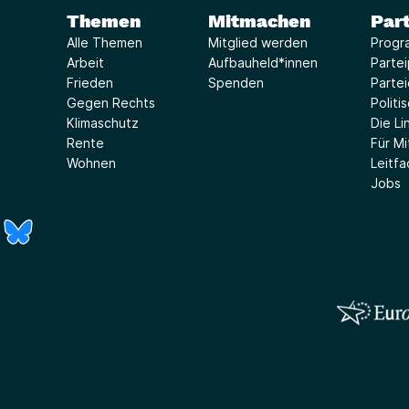
Themen
Mitmachen
Part
Alle Themen
Mitglied werden
Progr
Arbeit
Aufbauheld*innen
Parte
Frieden
Spenden
Parte
Gegen Rechts
Politi
Klimaschutz
Die Lin
Rente
Für Mi
Wohnen
Leitf
Jobs
r)
Fenster)
neues Fenster)
t ein neues Fenster)
 öffnet ein neues Fenster)
(Link öffnet ein neues Fenster)
(Link öffnet ein neues Fenster)