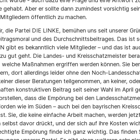
cht wurde - auch dazu eine Frage und eine Antwort zu 
 gehabt. Aber er sollte dann zumindest vorsichtig sei
itgliedern öffentlich zu machen.
ir, die Partei DIE LINKE, bemühen uns seit unserer Gr
itragsmoral und des Durchschnittsbeitrages. Das ist s
 gibt es bekanntlich viele Mitglieder – und das ist au
allzu gut geht. Die Landes- und Kreisschatzmeister ber
welche Maßnahmen ergriffen werden können. Sie berat
ern, dort allerdings leider ohne den Noch-Landesschat
 keiner dieser Beratungen teilgenommen, an keiner, ode
aften konstruktiven Beitrag seit seiner Wahl im April g
 vorstellen, dass die Empörung bei den Landesschatzme
orden wie im Süden – auch bei den bayrischen Kreiss
st. Sie, die keine einfache Arbeit machen, werden jetz
h selbst davor drückt, und der sich auf ihre Kosten wi
echtigte Empörung finde ich ganz wichtig. Das finden 