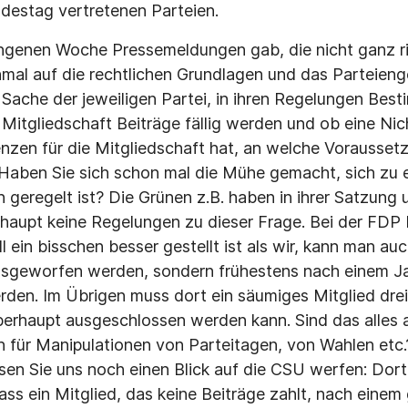
ndestag vertretenen Parteien.
angenen Woche Pressemeldungen gab, die nicht ganz r
mal auf die rechtlichen Grundlagen und das Parteieng
s Sache der jeweiligen Partei, in ihren Regelungen Be
e Mitgliedschaft Beiträge fällig werden und ob eine Ni
zen für die Mitgliedschaft hat, an welche Vorausset
Haben Sie sich schon mal die Mühe gemacht, sich zu 
 geregelt ist? Die Grünen z.B. haben in ihrer Satzung u
aupt keine Regelungen zu dieser Frage. Bei der FDP b
ll ein bisschen besser gestellt ist als wir, kann man au
ausgeworfen werden, sondern frühestens nach einem Ja
rden. Im Übrigen muss dort ein säumiges Mitglied dr
berhaupt ausgeschlossen werden kann. Sind das alles 
n für Manipulationen von Parteitagen, von Wahlen etc.
sen Sie uns noch einen Blick auf die CSU werfen: Dort 
ass ein Mitglied, das keine Beiträge zahlt, nach einem