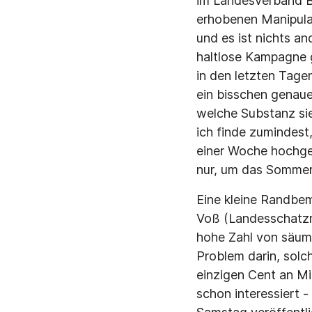
im Landesverband B
erhobenen Manipulat
und es ist nichts an
haltlose Kampagne g
in den letzten Tage
ein bisschen genau
welche Substanz sie
ich finde zumindest
einer Woche hochgek
nur, um das Sommerl
Eine kleine Randbe
Voß (Landesschatzm
hohe Zahl von säumig
Problem darin, solc
einzigen Cent an Mi
schon interessiert 