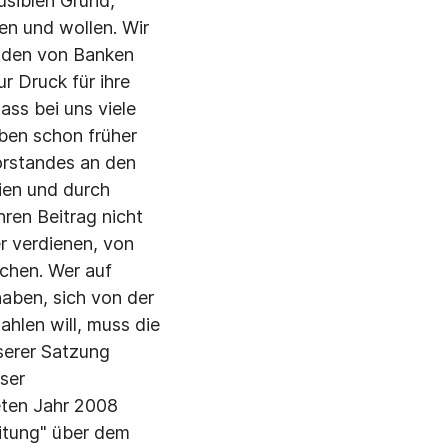
ausiblen Grund,
en und wollen. Wir
nden von Banken
r Druck für ihre
ss bei uns viele
aben schon früher
vorstandes an den
ien und durch
hren Beitrag nicht
r verdienen, von
chen. Wer auf
haben, sich von der
ahlen will, muss die
nserer Satzung
ser
eten Jahr 2008
itung" über dem