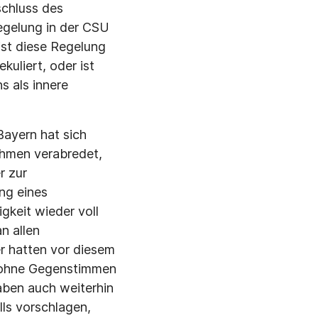
schluss des
egelung in der CSU
ist diese Regelung
kuliert, oder ist
s als innere
Bayern hat sich
hmen verabredet,
r zur
ung eines
keit wieder voll
n allen
r hatten vor diesem
n, ohne Gegenstimmen
aben auch weiterhin
ls vorschlagen,