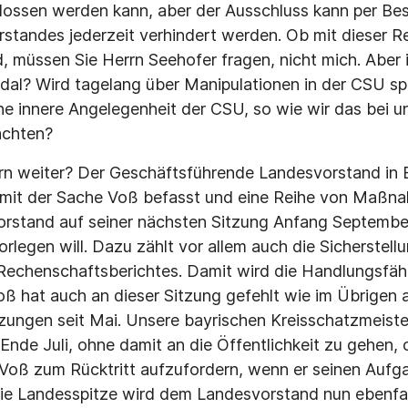
lossen werden kann, aber der Ausschluss kann per Be
standes jederzeit verhindert werden. Ob mit dieser R
d, müssen Sie Herrn Seehofer fragen, nicht mich. Aber 
dal? Wird tagelang über Manipulationen in der CSU spe
ne innere Angelegenheit der CSU, so wie wir das bei un
achten?
rn weiter? Der Geschäftsführende Landesvorstand in 
it der Sache Voß befasst und eine Reihe von Maßna
orstand auf seiner nächsten Sitzung Anfang Septembe
rlegen will. Dazu zählt vor allem auch die Sicherstell
chenschaftsberichtes. Damit wird die Handlungsfähig
Voß hat auch an dieser Sitzung gefehlt wie im Übrigen a
ungen seit Mai. Unsere bayrischen Kreisschatzmeiste
 Ende Juli, ohne damit an die Öffentlichkeit zu gehe
Voß zum Rücktritt aufzufordern, wenn er seinen Aufg
ie Landesspitze wird dem Landesvorstand nun ebenfal