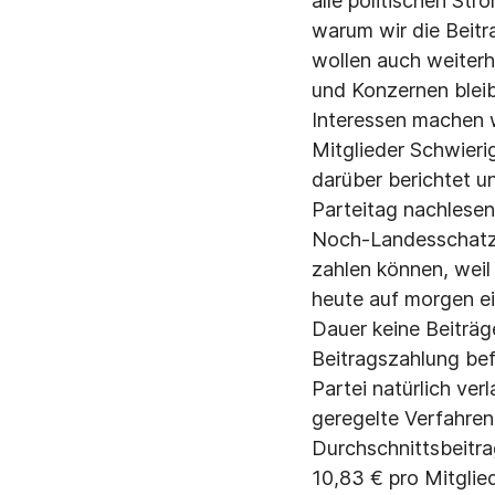
alle politischen Str
warum wir die Beitr
wollen auch weiter
und Konzernen bleibe
Interessen machen w
Mitglieder Schwieri
darüber berichtet u
Parteitag nachlesen
Noch-Landesschatzme
zahlen können, weil
heute auf morgen ei
Dauer keine Beiträg
Beitragszahlung bef
Partei natürlich ver
geregelte Verfahre
Durchschnittsbeitra
10,83 € pro Mitgli