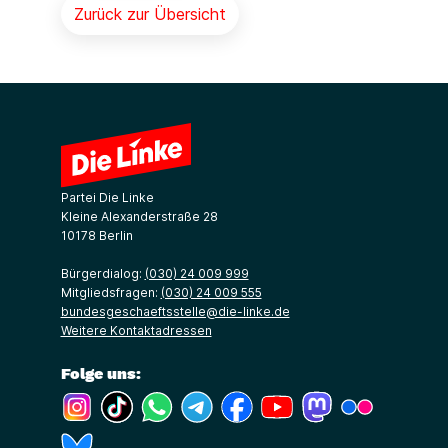
Zurück zur Übersicht
Partei Die Linke
Kleine Alexanderstraße 28
10178 Berlin
Bürgerdialog:
(030) 24 009 999
Mitgliedsfragen:
(030) 24 009 555
bundesgeschaeftsstelle@die-linke.de
Weitere Kontaktadressen
Folge uns:
(Link öffnet ein neues Fenster)
(Link öffnet ein neues Fenster)
(Link öffnet ein neues Fenster)
(Link öffnet ein neues Fenster)
(Link öffnet ein neues Fenster)
(Link öffnet ein neues Fe
(Link öffnet ein n
(Link öffne
(Link öffnet ein neues Fenster)