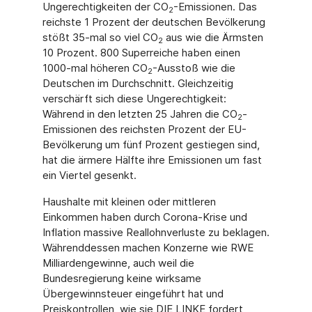
Ungerechtigkeiten der CO
-Emissionen. Das
2
reichste 1 Prozent der deutschen Bevölkerung
stößt 35-mal so viel CO
aus wie die Ärmsten
2
10 Prozent. 800 Superreiche haben einen
1000-mal höheren CO
-Ausstoß wie die
2
Deutschen im Durchschnitt. Gleichzeitig
verschärft sich diese Ungerechtigkeit:
Während in den letzten 25 Jahren die CO
-
2
Emissionen des reichsten Prozent der EU-
Bevölkerung um fünf Prozent gestiegen sind,
hat die ärmere Hälfte ihre Emissionen um fast
ein Viertel gesenkt.
Haushalte mit kleinen oder mittleren
Einkommen haben durch Corona-Krise und
Inflation massive Reallohnverluste zu beklagen.
Währenddessen machen Konzerne wie RWE
Milliardengewinne, auch weil die
Bundesregierung keine wirksame
Übergewinnsteuer eingeführt hat und
Preiskontrollen, wie sie DIE LINKE fordert,