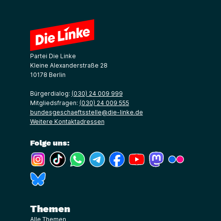
Partei Die Linke
Kleine Alexanderstraße 28
10178 Berlin
Bürgerdialog:
(030) 24 009 999
Mitgliedsfragen:
(030) 24 009 555
bundesgeschaeftsstelle@die-linke.de
Weitere Kontaktadressen
Folge uns:
(Link öffnet ein neues Fenster)
(Link öffnet ein neues Fenster)
(Link öffnet ein neues Fenster)
(Link öffnet ein neues Fenster)
(Link öffnet ein neues Fenster)
(Link öffnet ein neues Fe
(Link öffnet ein n
(Link öffne
(Link öffnet ein neues Fenster)
Themen
Alle Themen