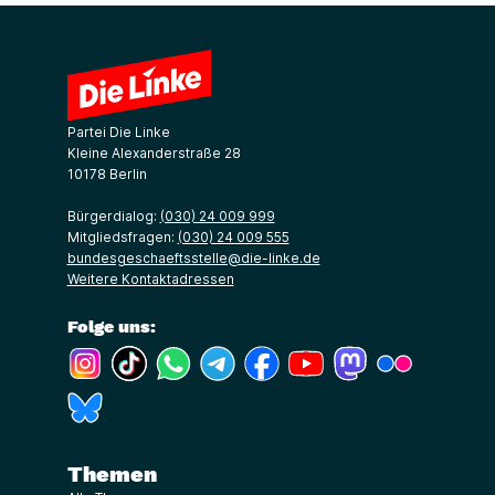
Partei Die Linke
Kleine Alexanderstraße 28
10178 Berlin
Bürgerdialog:
(030) 24 009 999
Mitgliedsfragen:
(030) 24 009 555
bundesgeschaeftsstelle@die-linke.de
Weitere Kontaktadressen
Folge uns:
(Link öffnet ein neues Fenster)
(Link öffnet ein neues Fenster)
(Link öffnet ein neues Fenster)
(Link öffnet ein neues Fenster)
(Link öffnet ein neues Fenster)
(Link öffnet ein neues Fe
(Link öffnet ein n
(Link öffne
(Link öffnet ein neues Fenster)
Themen