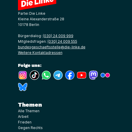
Partei Die Linke
Kleine Alexanderstraße 28
10178 Berlin
Bürgerdialog:
(030) 24 009 999
Mitgliedsfragen:
(030) 24 009 555
bundesgeschaeftsstelle@die-linke.de
Weitere Kontaktadressen
Folge uns:
(Link öffnet ein neues Fenster)
(Link öffnet ein neues Fenster)
(Link öffnet ein neues Fenster)
(Link öffnet ein neues Fenster)
(Link öffnet ein neues Fenster)
(Link öffnet ein neues Fe
(Link öffnet ein n
(Link öffne
(Link öffnet ein neues Fenster)
Themen
Alle Themen
Arbeit
Frieden
Gegen Rechts