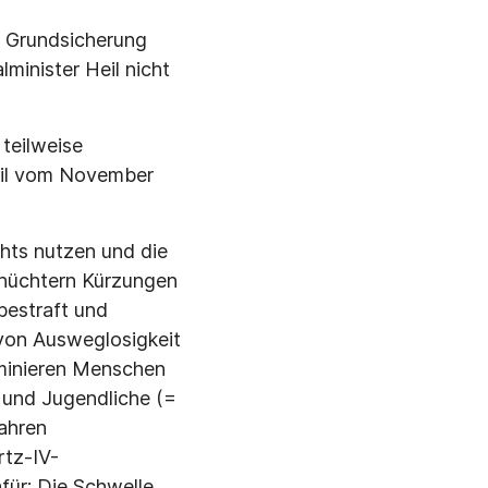
er Grundsicherung
minister Heil nicht
teilweise
eil vom November
chts nutzen und die
chüchtern Kürzungen
 bestraft und
 von Ausweglosigkeit
riminieren Menschen
 und Jugendliche (=
Jahren
rtz-IV-
für: Die Schwelle