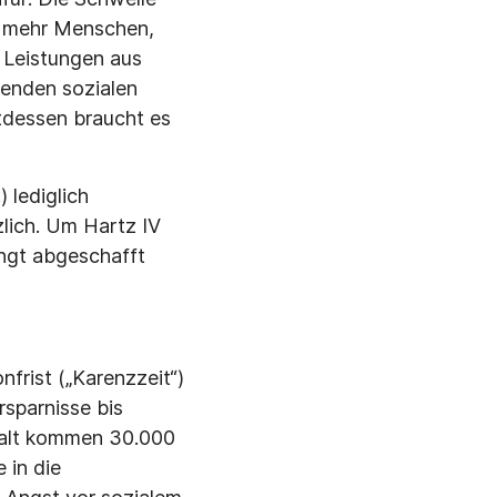
er mehr Menschen,
 Leistungen aus
enden sozialen
tdessen braucht es
) lediglich
zlich. Um Hartz IV
ngt abgeschafft
frist („Karenzzeit“)
sparnisse bis
halt kommen 30.000
 in die