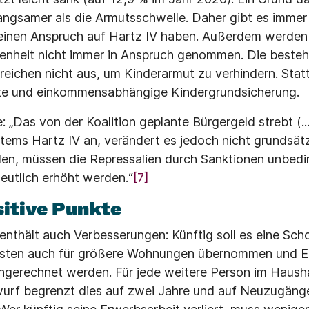
 langsamer als die Armutsschwelle. Daher gibt es imm
keinen Anspruch auf Hartz IV haben. Außerdem werden
nheit nicht immer in Anspruch genommen. Die besteh
eichen nicht aus, um Kinderarmut zu verhindern. Stat
te und einkommensabhängige Kindergrundsicherung.
: „Das von der Koalition geplante Bürgergeld strebt (...
tems Hartz IV an, verändert es jedoch nicht grundsät
den, müssen die Repressalien durch Sanktionen unbedi
eutlich erhöht werden.“
[7]
sitive Punkte
nthält auch Verbesserungen: Künftig soll es eine Schon
Kosten auch für größere Wohnungen übernommen und Er
angerechnet werden. Für jede weitere Person im Haus
urf begrenzt dies auf zwei Jahre und auf Neuzugänge