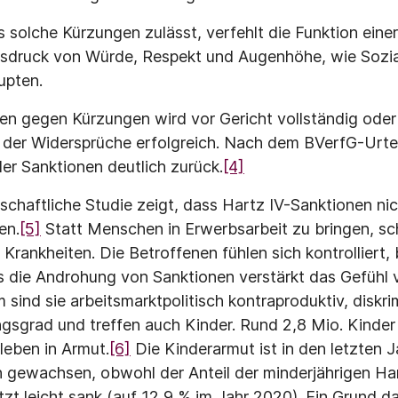
as solche Kürzungen zulässt, verfehlt die Funktion ein
usdruck von Würde, Respekt und Augenhöhe, wie Sozial
upten.
n gegen Kürzungen wird vor Gericht vollständig oder 
 der Widersprüche erfolgreich. Nach dem BVerfG-Urt
der Sanktionen deutlich zurück.
[4]
nschaftliche Studie zeigt, dass Hartz IV-Sanktionen ni
en.
[5]
Statt Menschen in Erwerbsarbeit zu bringen, s
Krankheiten. Die Betroffenen fühlen sich kontrolliert,
its die Androhung von Sanktionen verstärkt das Gefühl
m sind sie arbeitsmarktpolitisch kontraproduktiv, disk
ngsgrad und treffen auch Kinder. Rund 2,8 Mio. Kinder
 leben in Armut.
[6]
Die Kinderarmut ist in den letzten 
h gewachsen, obwohl der Anteil der minderjährigen Ha
zt leicht sank (auf 12,9 % im Jahr 2020). Ein Grund da