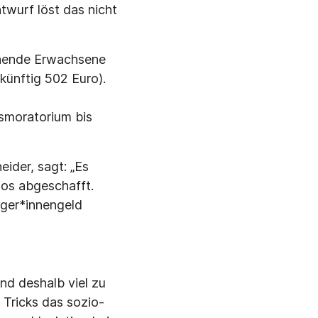
wurf löst das nicht
ehende Erwachsene
künftig 502 Euro).
smoratorium bis
ider, sagt: „Es
los abgeschafft.
rger*innengeld
nd deshalb viel zu
Tricks das sozio-