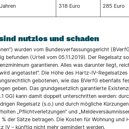
 Jahren
318 Euro
285 Euro
sind nutzlos und schaden
onen“) wurden vom Bundesverfassungsgericht (BVerfG)
ig befunden (Urteil vom 05.11.2019). Der Regelsatz so
tenzminimum garantieren. Alles was darunter liegt, rei
wird angetastet“. Die Höhe des Hartz-IV-Regelsatzes l
ngsrechtlich gebotenen, wie das BVerfG ebenfalls fes
ungen geben. Das grundgesetzlich garantierte Existenz
bs.1 GG) kann damit doppelt unterschritten werden: dur
edrigen Regelsatz (s.o.) und durch mögliche Kürzungen
holten „Pflichtverletzungen“ und „Meldeversäumnisse
 % der Sätze betragen. Die Kosten für Wohnung und H
z IV – künftig nicht mehr gemindert werden.