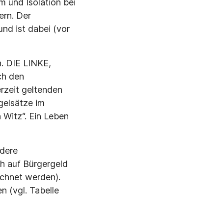
m und Isolation bei
ern. Der
und ist dabei (vor
n. DIE LINKE,
ch den
rzeit geltenden
gelsätze im
 Witz“. Ein Leben
dere
h auf Bürgergeld
chnet werden).
n (vgl. Tabelle