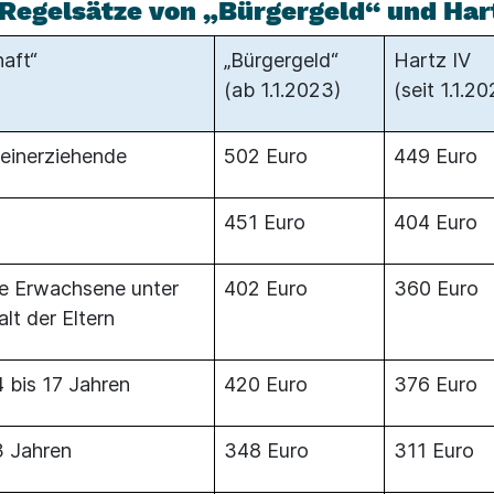
 Regelsätze von „Bürgergeld“ und Har
aft“
„Bürgergeld“
Hartz IV
(ab 1.1.2023)
(seit 1.1.2
leinerziehende
502 Euro
449 Euro
451 Euro
404 Euro
ge Erwachsene unter
402 Euro
360 Euro
lt der Eltern
 bis 17 Jahren
420 Euro
376 Euro
3 Jahren
348 Euro
311 Euro