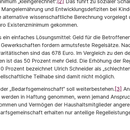
inimum „kleingerechnet“.
[2]
Das führt zu sozialer Scha
 Mangelernährung und Entwicklungsdefiziten bei Kind
ne alternative wissenschaftliche Berechnung vorgelegt 
 Euro Existenzminimum gekommen.
 ein einfaches Lösungsmittel: Geld für die Betroffene
 Gewerkschaften fordern armutsfeste Regelsätze. Na
ritätischen sind das 678 Euro. Im Vergleich zu den de
n ist das 50 Prozent mehr Geld. Die Erhöhung der Re
0 Prozent bezeichnet Ulrich Schneider als „schlechten
llschaftliche Teilhabe sind damit nicht möglich.
der „Bedarfsgemeinschaft“ soll weiterbestehen.
[3]
An
r werden in Haftung genommen, wenn jemand Anspruc
nkommen und Vermögen der Haushaltsmitglieder angere
arfsgemeinschaft erhalten nur anteilige Regelleistunge