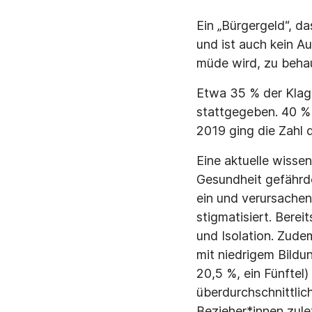
Ein „Bürgergeld“, d
und ist auch kein A
müde wird, zu beha
Etwa 35 % der Klage
stattgegeben. 40 %
2019 ging die Zahl 
Eine aktuelle wisse
Gesundheit gefährd
ein und verursachen 
stigmatisiert. Bere
und Isolation. Zude
mit niedrigem Bildu
20,5 %, ein Fünftel)
überdurchschnittlic
Bezieher*innen zulet