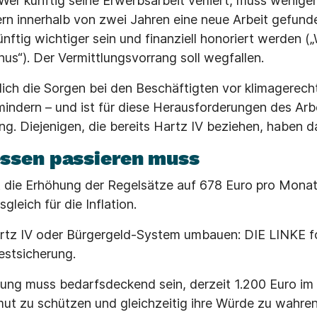
Wer künftig seine Erwerbsarbeit verliert, muss wenige
rn innerhalb von zwei Jahren eine neue Arbeit gefunde
künftig wichtiger sein und finanziell honoriert werden (
us“). Der Vermittlungsvorrang soll wegfallen.
lich die Sorgen bei den Beschäftigten vor klimagerech
 mindern – und ist für diese Herausforderungen des Arb
ng. Diejenigen, die bereits Hartz IV beziehen, haben d
ssen passieren muss
 die Erhöhung der Regelsätze auf 678 Euro pro Monat
leich für die Inflation.
rtz IV oder Bürgergeld-System umbauen: DIE LINKE fo
estsicherung.
ung muss bedarfsdeckend sein, derzeit 1.200 Euro im
t zu schützen und gleichzeitig ihre Würde zu wahren