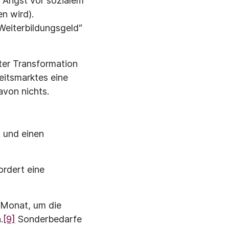
r Angst vor sozialem
n wird).
„Weiterbildungsgeld“
ter Transformation
eitsmarktes eine
avon nichts.
 und einen
rdert eine
 Monat, um die
.
[9]
Sonderbedarfe