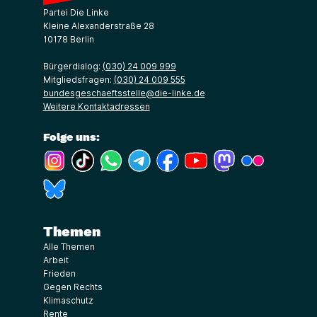
Partei Die Linke
Kleine Alexanderstraße 28
10178 Berlin
Bürgerdialog:
(030) 24 009 999
Mitgliedsfragen:
(030) 24 009 555
bundesgeschaeftsstelle@die-linke.de
Weitere Kontaktadressen
Folge uns:
(Link öffnet ein neues Fenster)
(Link öffnet ein neues Fenster)
(Link öffnet ein neues Fenster)
(Link öffnet ein neues Fenster)
(Link öffnet ein neues Fenster)
(Link öffnet ein neues Fe
(Link öffnet ein n
(Link öffne
(Link öffnet ein neues Fenster)
Themen
Alle Themen
Arbeit
Frieden
Gegen Rechts
Klimaschutz
Rente