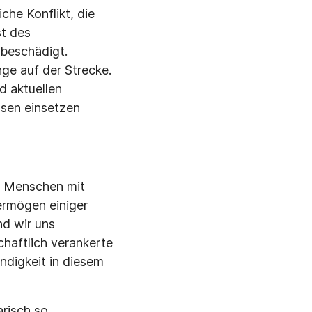
che Konflikt, die
t des
 beschädigt.
nge auf der Strecke.
d aktuellen
ssen einsetzen
n Menschen mit
ermögen einiger
nd wir uns
haftlich verankerte
ndigkeit in diesem
risch so