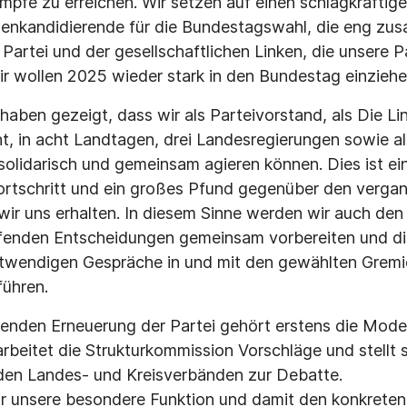
e zu erreichen. Wir setzen auf einen schlagkräftige
zenkandidierende für die Bundestagswahl, die eng zu
 Partei und der gesellschaftlichen Linken, die unsere Pa
 wir wollen 2025 wieder stark in den Bundestag einziehe
haben gezeigt, dass wir als Parteivorstand, als Die L
, in acht Landtagen, drei Landesregierungen sowie al
olidarisch und gemeinsam agieren können. Dies ist ein
ortschritt und ein großes Pfund gegenüber den verga
ir uns erhalten. In diesem Sinne werden wir auch de
ffenden Entscheidungen gemeinsam vorbereiten und dis
twendigen Gespräche in und mit den gewählten Gremie
führen.
enden Erneuerung der Partei gehört erstens die Moder
arbeitet die Strukturkommission Vorschläge und stellt 
 den Landes- und Kreisverbänden zur Debatte.
r unsere besondere Funktion und damit den konkreten