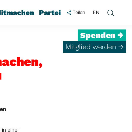
itmachen
Partei
Teilen
EN
Spenden →
Mitglied werden →
machen,
u
den
in einer