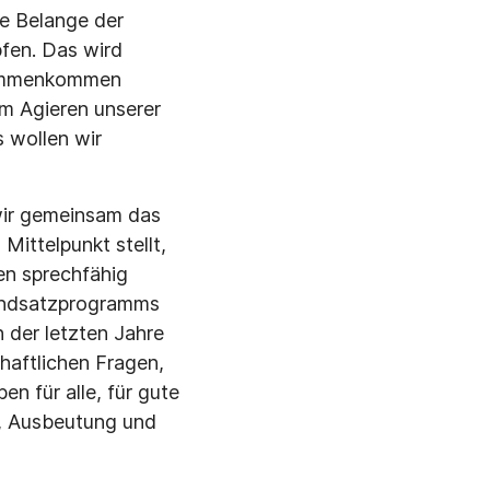
ie Belange der
fen. Das wird
usammenkommen
em Agieren unserer
 wollen wir
wir gemeinsam das
ittelpunkt stellt,
en sprechfähig
rundsatzprogramms
 der letzten Jahre
chaftlichen Fragen,
ben für alle, für gute
it, Ausbeutung und