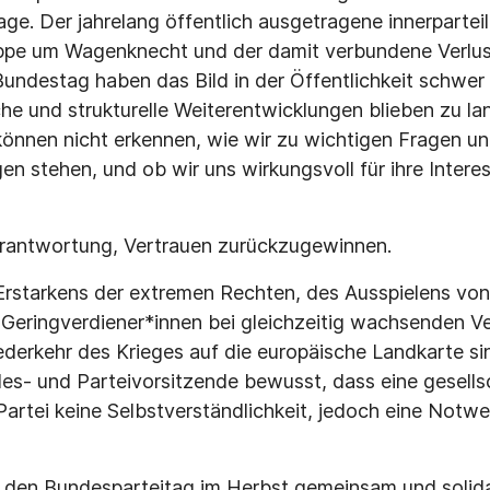
e. Der jahrelang öffentlich ausgetragene innerparteili
ppe um Wagenknecht und der damit verbundene Verlus
Bundestag haben das Bild in der Öffentlichkeit schwer
he und strukturelle Weiterentwicklungen blieben zu la
können nicht erkennen, wie wir zu wichtigen Fragen un
n stehen, und ob wir uns wirkungsvoll für ihre Intere
erantwortung, Vertrauen zurückzugewinnen.
 Erstarkens der extremen Rechten, des Ausspielens vo
Geringverdiener*innen bei gleichzeitig wachsenden V
derkehr des Krieges auf die europäische Landkarte si
s- und Parteivorsitzende bewusst, dass eine gesellsc
Partei keine Selbstverständlichkeit, jedoch eine Notwe
 den Bundesparteitag im Herbst gemeinsam und solida