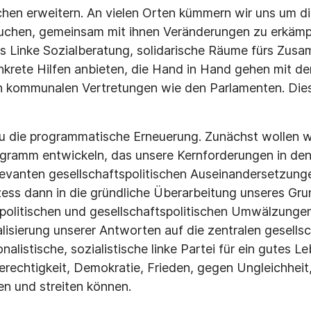
chen erweitern. An vielen Orten kümmern wir uns um d
chen, gemeinsam mit ihnen Veränderungen zu erkämp
als Linke Sozialberatung, solidarische Räume fürs Z
nkrete Hilfen anbieten, die Hand in Hand gehen mit d
n kommunalen Vertretungen wie den Parlamenten. Dies
zu die programmatische Erneuerung. Zunächst wollen 
amm entwickeln, das unsere Kernforderungen in den M
elevanten gesellschaftspolitischen Auseinandersetzung
ess dann in die gründliche Überarbeitung unseres G
politischen und gesellschaftspolitischen Umwälzungen
alisierung unserer Antworten auf die zentralen gesells
onalistische, sozialistische linke Partei für ein gutes Le
 Gerechtigkeit, Demokratie, Frieden, gegen Ungleichhe
n und streiten können.