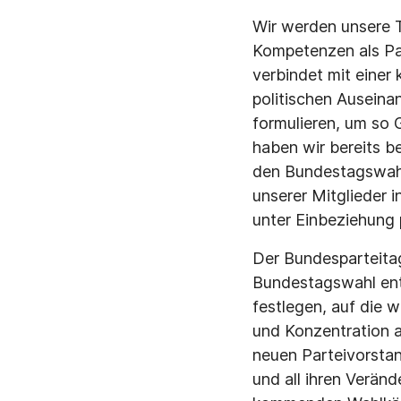
Wir werden unsere T
Kompetenzen als Par
verbindet mit einer
politischen Ausein
formulieren, um so
haben wir bereits b
den Bundestagswahle
unserer Mitglieder i
unter Einbeziehung 
Der Bundesparteitag 
Bundestagswahl ent
festlegen, auf die 
und Konzentration a
neuen Parteivorstan
und all ihren Verän