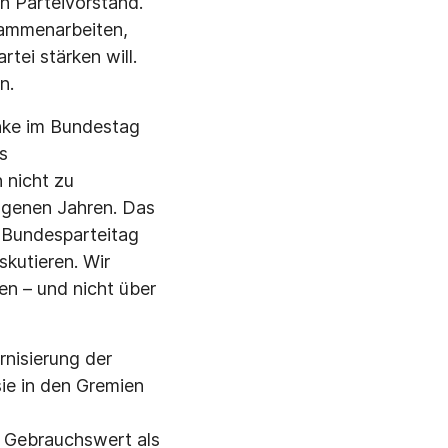
n Parteivorstand.
sammenarbeiten,
rtei stärken will.
n.
inke im Bundestag
s
 nicht zu
ngenen Jahren. Das
n Bundesparteitag
kutieren. Wir
n – und nicht über
nisierung der
sie in den Gremien
 Gebrauchswert als