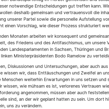
ieser notwendige Entscheidungen gut treffen kann. Wir
ollen deshalb gemeinsam und vertrauensvoll die inhal
ung unserer Partei sowie die personelle Aufstellung vo
t einen Vorschlag, wie dieser Prozess strukturiert wer
enden Monaten arbeiten wir konsequent und gemeinsam 
heit, des Friedens und des Antifaschismus, um unsere 
enden Landesparlamenten in Sachsen, Thüringen und B
 linken Ministerpräsidenten Bodo Ramelow zu verteidi
hen, Diskussionen und Untersuchungen, aber auch aus 
e wissen wir, dass Enttäuschungen und Zweifel an uns
e Menschen weiterhin Erwartungen in uns setzen und si
r wissen, wie mühsam es ist, verlorenes Vertrauen wi
forderung angenommen, müssen aber auch feststellen,
telle sind, an der wir geplant hatten zu sein. Um dort
in, uns zu verändern.