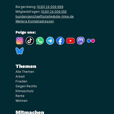
Bürgerdialog:
(030) 24 009 999
Mitgliedsfragen:
(030) 24 009 555
bundesgeschaeftsstelle@die-linke.de
Weitere Kontaktadressen
Folge uns:
(Link öffnet ein neues Fenster)
(Link öffnet ein neues Fenster)
(Link öffnet ein neues Fenster)
(Link öffnet ein neues Fenster)
(Link öffnet ein neues Fenster)
(Link öffnet ein neues Fe
(Link öffnet ein n
(Link öffne
(Link öffnet ein neues Fenster)
Themen
Alle Themen
Arbeit
Frieden
Gegen Rechts
Klimaschutz
Rente
Wohnen
Mitmachen