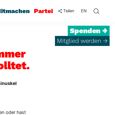
itmachen
Partei
Teilen
EN
Spenden →
Mitglied werden →
immer
lltet.
inuskel
en oder hast