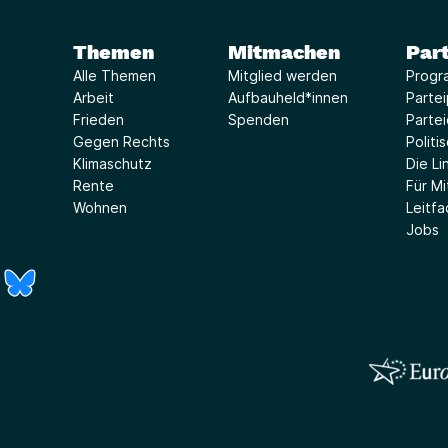
Themen
Mitmachen
Part
Alle Themen
Mitglied werden
Progr
Arbeit
Aufbauheld*innen
Parte
Frieden
Spenden
Parte
Gegen Rechts
Politi
Klimaschutz
Die Lin
Rente
Für Mi
Wohnen
Leitf
Jobs
r)
Fenster)
neues Fenster)
t ein neues Fenster)
 öffnet ein neues Fenster)
(Link öffnet ein neues Fenster)
(Link öffnet ein neues Fenster)