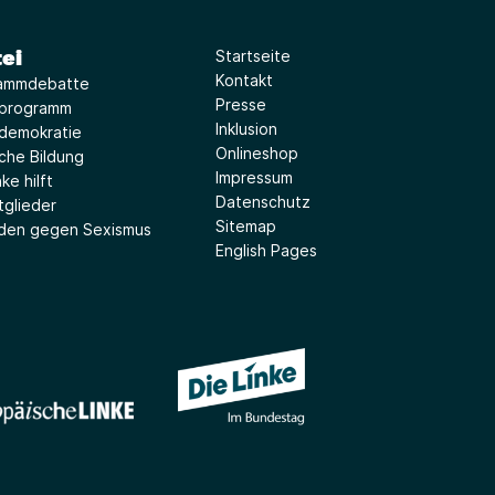
ei
Startseite
Kontakt
ammdebatte
Presse
iprogramm
Inklusion
idemokratie
Onlineshop
sche Bildung
Impressum
ke hilft
Datenschutz
tglieder
Sitemap
aden gegen Sexismus
English Pages
(Link öffnet ein neues Fe
(Link öffnet ein neues Fenster)