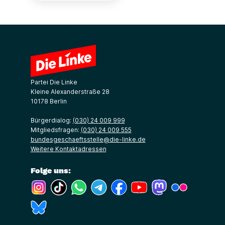
Partei Die Linke
Kleine Alexanderstraße 28
10178 Berlin
Bürgerdialog:
(030) 24 009 999
Mitgliedsfragen:
(030) 24 009 555
bundesgeschaeftsstelle@die-linke.de
Weitere Kontaktadressen
Folge uns:
(Link öffnet ein neues Fenster)
(Link öffnet ein neues Fenster)
(Link öffnet ein neues Fenster)
(Link öffnet ein neues Fenster)
(Link öffnet ein neues Fenster)
(Link öffnet ein neues Fe
(Link öffnet ein n
(Link öffne
(Link öffnet ein neues Fenster)