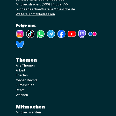
Mitgliedsfragen:
(030) 24 009 555
bundesgeschaeftsstelle@die-linke.de
Weitere Kontaktadressen
Folge uns:
(Link öffnet ein neues Fenster)
(Link öffnet ein neues Fenster)
(Link öffnet ein neues Fenster)
(Link öffnet ein neues Fenster)
(Link öffnet ein neues Fenster)
(Link öffnet ein neues Fe
(Link öffnet ein n
(Link öffne
(Link öffnet ein neues Fenster)
Themen
Alle Themen
Arbeit
Frieden
Gegen Rechts
Klimaschutz
Rente
Wohnen
Mitmachen
Mitglied werden