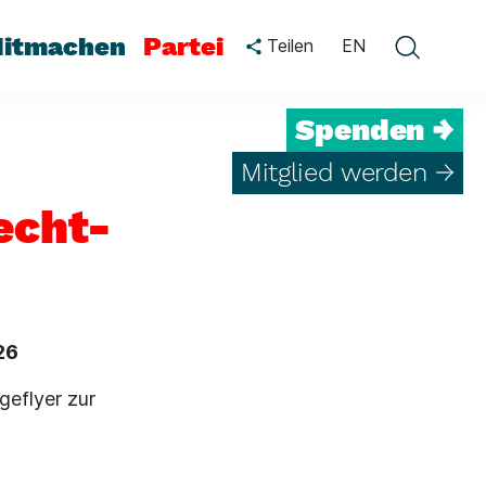
itmachen
Partei
Teilen
EN
Spenden →
Mitglied werden →
echt-
26
geflyer zur