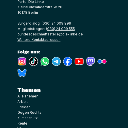
Partei Die Linke
Kleine Alexanderstraße 28
10178 Berlin
Bürgerdialog:
(030) 24 009 999
Mitgliedsfragen:
(030) 24 009 555
bundesgeschaeftsstelle@die-linke.de
Weitere Kontaktadressen
Folge uns:
(Link öffnet ein neues Fenster)
(Link öffnet ein neues Fenster)
(Link öffnet ein neues Fenster)
(Link öffnet ein neues Fenster)
(Link öffnet ein neues Fenster)
(Link öffnet ein neues Fe
(Link öffnet ein n
(Link öffne
(Link öffnet ein neues Fenster)
Themen
Alle Themen
Arbeit
Frieden
Gegen Rechts
Klimaschutz
Rente