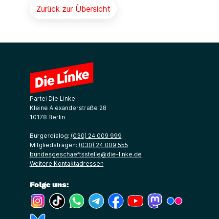
Zurück zur Übersicht
Partei Die Linke
Kleine Alexanderstraße 28
10178 Berlin
Bürgerdialog:
(030) 24 009 999
Mitgliedsfragen:
(030) 24 009 555
bundesgeschaeftsstelle@die-linke.de
Weitere Kontaktadressen
Folge uns:
(Link öffnet ein neues Fenster)
(Link öffnet ein neues Fenster)
(Link öffnet ein neues Fenster)
(Link öffnet ein neues Fenster)
(Link öffnet ein neues Fenster)
(Link öffnet ein neues Fe
(Link öffnet ein n
(Link öffne
(Link öffnet ein neues Fenster)