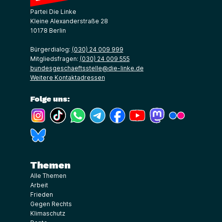
Partei Die Linke
Kleine Alexanderstraße 28
10178 Berlin
Bürgerdialog:
(030) 24 009 999
Mitgliedsfragen:
(030) 24 009 555
bundesgeschaeftsstelle@die-linke.de
Weitere Kontaktadressen
Folge uns:
(Link öffnet ein neues Fenster)
(Link öffnet ein neues Fenster)
(Link öffnet ein neues Fenster)
(Link öffnet ein neues Fenster)
(Link öffnet ein neues Fenster)
(Link öffnet ein neues Fe
(Link öffnet ein n
(Link öffne
(Link öffnet ein neues Fenster)
Themen
Alle Themen
Arbeit
Frieden
Gegen Rechts
Klimaschutz