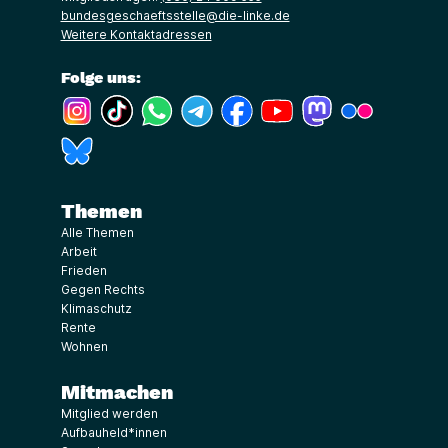
bundesgeschaeftsstelle@die-linke.de
Weitere Kontaktadressen
Folge uns:
(Link öffnet ein neues Fenster)
(Link öffnet ein neues Fenster)
(Link öffnet ein neues Fenster)
(Link öffnet ein neues Fenster)
(Link öffnet ein neues Fenster)
(Link öffnet ein neues Fe
(Link öffnet ein n
(Link öffne
(Link öffnet ein neues Fenster)
Themen
Alle Themen
Arbeit
Frieden
Gegen Rechts
Klimaschutz
Rente
Wohnen
Mitmachen
Mitglied werden
Aufbauheld*innen