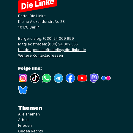
Partei Die Linke
Kleine Alexanderstraße 28
10178 Berlin
Bürgerdialog:
(030) 24 009 999
Mitgliedsfragen:
(030) 24 009 555
bundesgeschaeftsstelle@die-linke.de
Weitere Kontaktadressen
Folge uns:
(Link öffnet ein neues Fenster)
(Link öffnet ein neues Fenster)
(Link öffnet ein neues Fenster)
(Link öffnet ein neues Fenster)
(Link öffnet ein neues Fenster)
(Link öffnet ein neues Fe
(Link öffnet ein n
(Link öffne
(Link öffnet ein neues Fenster)
Themen
Alle Themen
Arbeit
Frieden
Gegen Rechts