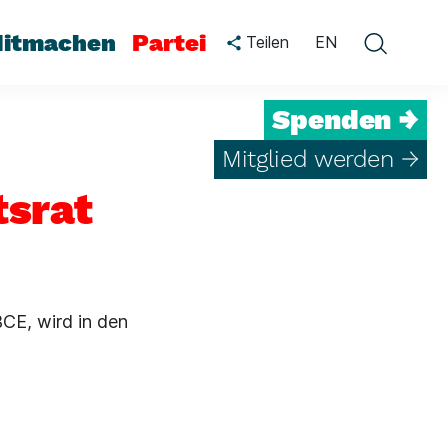
itmachen
Partei
Teilen
EN
Spenden →
Mitglied werden →
srat
BCE, wird in den