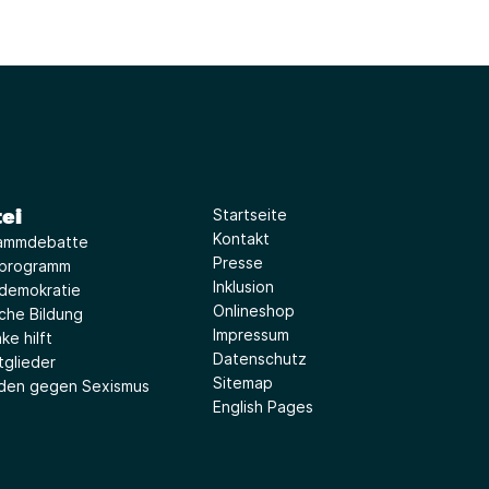
ei
Startseite
Kontakt
ammdebatte
Presse
iprogramm
Inklusion
idemokratie
Onlineshop
sche Bildung
Impressum
ke hilft
Datenschutz
tglieder
Sitemap
aden gegen Sexismus
English Pages