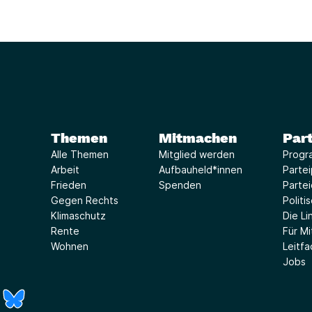
Themen
Mitmachen
Part
Alle Themen
Mitglied werden
Progr
Arbeit
Aufbauheld*innen
Parte
Frieden
Spenden
Parte
Gegen Rechts
Politi
Klimaschutz
Die Lin
Rente
Für Mi
Wohnen
Leitf
Jobs
r)
Fenster)
neues Fenster)
t ein neues Fenster)
 öffnet ein neues Fenster)
(Link öffnet ein neues Fenster)
(Link öffnet ein neues Fenster)